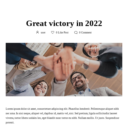
April 10, 2022
in
Business
Great victory in 2022
user
0
Like Post
0
Comment
Lorem ipsum dolor sit amet, consectetuer adipiscing elit. Phasellus hendrerit. Pellentesque aliquet nibh
nec urna. In nisi neque, aliquet vel, dapibus id, mattis vel, nisi. Sed pretium, ligula sollicitudin laoreet
viverra, tortor libero sodales leo, eget blandit nunc tortor eu nibh. Nullam mollis. Ut justo. Suspendisse
potenti.