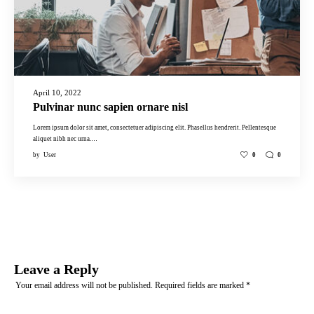
April 10, 2022
Pulvinar nunc sapien ornare nisl
Lorem ipsum dolor sit amet, consectetuer adipiscing elit. Phasellus hendrerit. Pellentesque
aliquet nibh nec urna.…
by
User
0
0
Leave a Reply
Your email address will not be published.
Required fields are marked
*