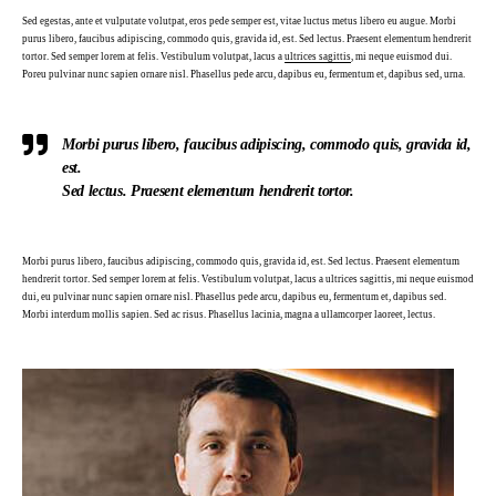
Sed egestas, ante et vulputate volutpat, eros pede semper est, vitae luctus metus libero eu augue. Morbi
purus libero, faucibus adipiscing, commodo quis, gravida id, est. Sed lectus. Praesent elementum hendrerit
tortor. Sed semper lorem at felis. Vestibulum volutpat, lacus a
ultrices sagittis
, mi neque euismod dui.
Poreu pulvinar nunc sapien ornare nisl. Phasellus pede arcu, dapibus eu, fermentum et, dapibus sed, urna.
Morbi purus libero, faucibus adipiscing, commodo quis, gravida id,
est.
Sed lectus. Praesent elementum hendrerit tortor.
Morbi purus libero, faucibus adipiscing, commodo quis, gravida id, est. Sed lectus. Praesent elementum
hendrerit tortor. Sed semper lorem at felis. Vestibulum volutpat, lacus a ultrices sagittis, mi neque euismod
dui, eu pulvinar nunc sapien ornare nisl. Phasellus pede arcu, dapibus eu, fermentum et, dapibus sed.
Morbi interdum mollis sapien. Sed ac risus. Phasellus lacinia, magna a ullamcorper laoreet, lectus.