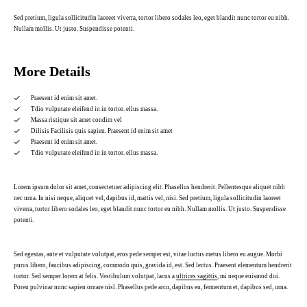
Sed pretium, ligula sollicitudin laoreet viverra, tortor libero sodales leo, eget blandit nunc tortor eu nibh.
Nullam mollis. Ut justo. Suspendisse potenti.
More Details
Praesent id enim sit amet.
Tdio vulputate eleifend in in tortor. ellus massa.
Massa ristique sit amet condim vel
Dilisis Facilisis quis sapien. Praesent id enim sit amet
Praesent id enim sit amet.
Tdio vulputate eleifend in in tortor. ellus massa.
Lorem ipsum dolor sit amet, consectetuer adipiscing elit. Phasellus hendrerit. Pellentesque aliquet nibh
nec urna. In nisi neque, aliquet vel, dapibus id, mattis vel, nisi. Sed pretium, ligula sollicitudin laoreet
viverra, tortor libero sodales leo, eget blandit nunc tortor eu nibh. Nullam mollis. Ut justo. Suspendisse
potenti.
Sed egestas, ante et vulputate volutpat, eros pede semper est, vitae luctus metus libero eu augue. Morbi
purus libero, faucibus adipiscing, commodo quis, gravida id, est. Sed lectus. Praesent elementum hendrerit
tortor. Sed semper lorem at felis. Vestibulum volutpat, lacus a
ultrices sagittis
, mi neque euismod dui.
Poreu pulvinar nunc sapien ornare nisl. Phasellus pede arcu, dapibus eu, fermentum et, dapibus sed, urna.